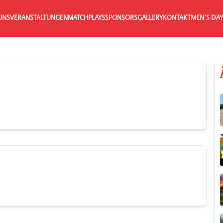
UNS
VERANSTALTUNGEN
MATCHPLAYS
SPONSORS
GALLERY
KONTAKT
MEN’S DAY