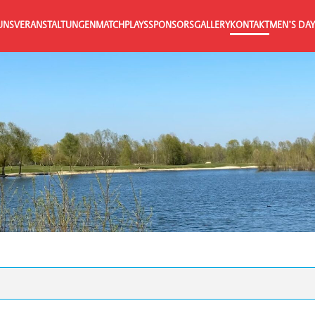
UNS
VERANSTALTUNGEN
MATCHPLAYS
SPONSORS
GALLERY
KONTAKT
MEN’S DAY