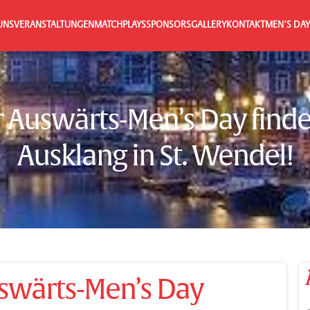
UNS
VERANSTALTUNGEN
MATCHPLAYS
SPONSORS
GALLERY
KONTAKT
MEN’S DAY
 Auswärts-Men’s Day finde
Ausklang in St. Wendel!
swärts-Men’s Day