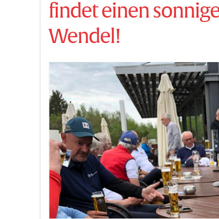
findet einen sonnige
Wendel!