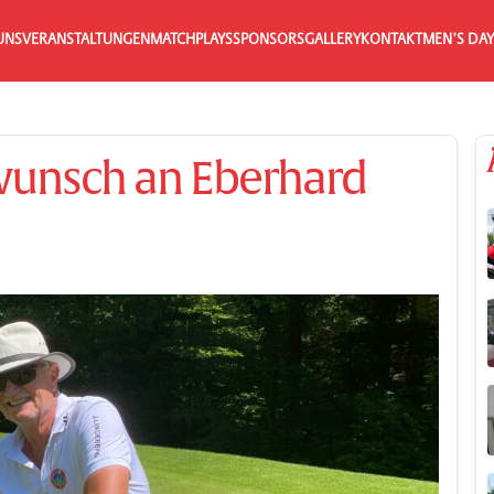
UNS
VERANSTALTUNGEN
MATCHPLAYS
SPONSORS
GALLERY
KONTAKT
MEN’S DAY
wunsch an Eberhard