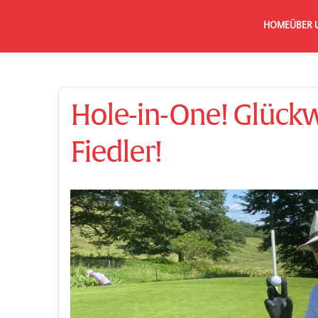
HOME
ÜBER 
Hole-in-One! Glück
Fiedler!