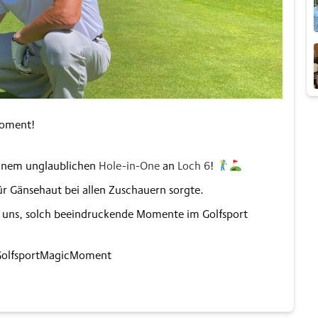
Moment!
inem unglaublichen
Hole-in-One
an
Loch 6
!
ür Gänsehaut bei allen Zuschauern sorgte.
n uns, solch beeindruckende Momente im Golfsport
#GolfsportMagicMoment