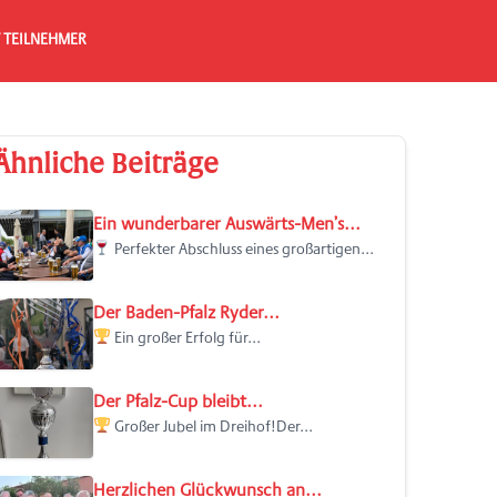
 TEILNEHMER
Ähnliche Beiträge
Ein wunderbarer Auswärts-Men’s...
Perfekter Abschluss eines großartigen...
Der Baden-Pfalz Ryder...
Ein großer Erfolg für...
Der Pfalz-Cup bleibt...
Großer Jubel im Dreihof!Der...
Herzlichen Glückwunsch an...